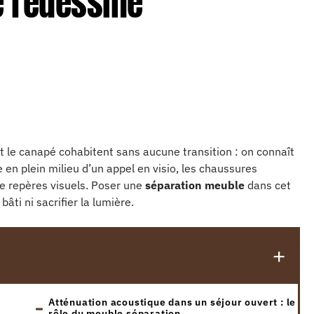
 redessine
et le canapé cohabitent sans aucune transition : on connaît
 en plein milieu d’un appel en visio, les chaussures
de repères visuels. Poser une
séparation meuble
dans cet
ti ni sacrifier la lumière.
Atténuation acoustique dans un séjour ouvert : le
rôle du meuble séparation