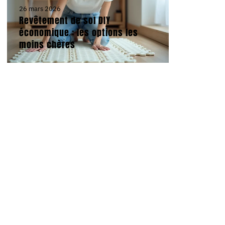
26 mars 2026
Revêtement de sol DIY
économique : les options les
moins chères