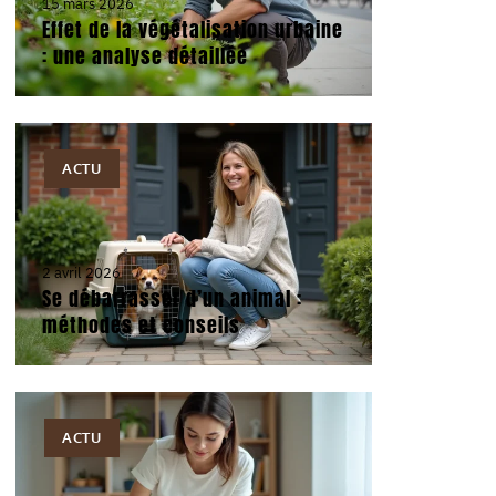
15 mars 2026
Effet de la végétalisation urbaine
: une analyse détaillée
ACTU
2 avril 2026
Se débarrasser d’un animal :
méthodes et conseils
ACTU