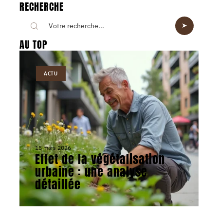
RECHERCHE
AU TOP
ACTU
15 mars 2026
Effet de la végétalisation
urbaine : une analyse
détaillée