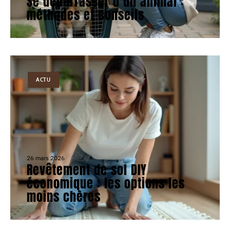
Se débarrasser d’un animal :
méthodes et conseils
ACTU
26 mars 2026
Revêtement de sol DIY
économique : les options les
moins chères