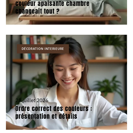
couleur apaisante chambre
changeait tout ?
DÉCORATION INTERIEURE
28 juillet 2026
Ordre correct des couleurs :
présentation et détails