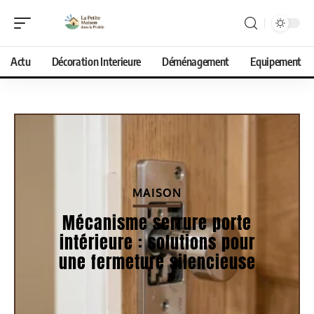
Actu
Décoration Interieure
Déménagement
Equipement
MAISON
Mécanisme serrure porte
intérieure : solutions pour
une fermeture silencieuse