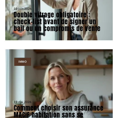
10 juin 2026
Double vitrage obligatoire :
check-list avant de signer un
bail ou un compromis de vente
IMMO
19 mai 2026
Comment choisir son assurance
MACIF habitation sans se