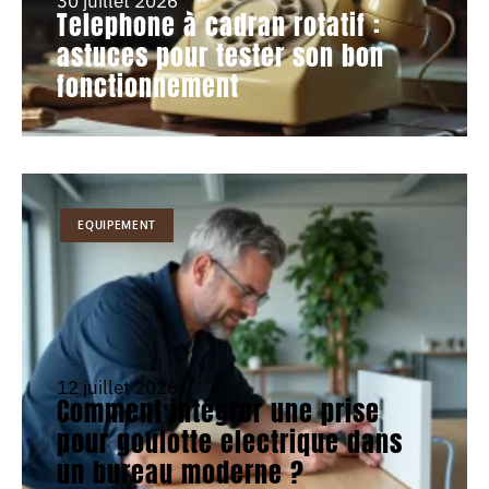
30 juillet 2026
Telephone à cadran rotatif :
astuces pour tester son bon
fonctionnement
EQUIPEMENT
12 juillet 2026
Comment intégrer une prise
pour goulotte electrique dans
un bureau moderne ?