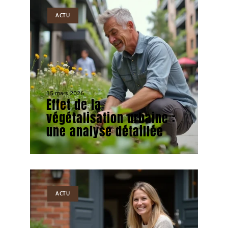
ACTU
15 mars 2026
Effet de la
végétalisation urbaine :
une analyse détaillée
ACTU