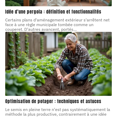
Idée d’une pergola : définition et fonctionnalités
Certains plans d'aménagement extérieur s'arrêtent net
face à une règle municipale tombée comme un
couperet. D'autres avancent, portés
…
Optimisation de potager : techniques et astuces
Le semis en pleine terre n'est pas systématiquement la
méthode la plus productive, contrairement à une idée