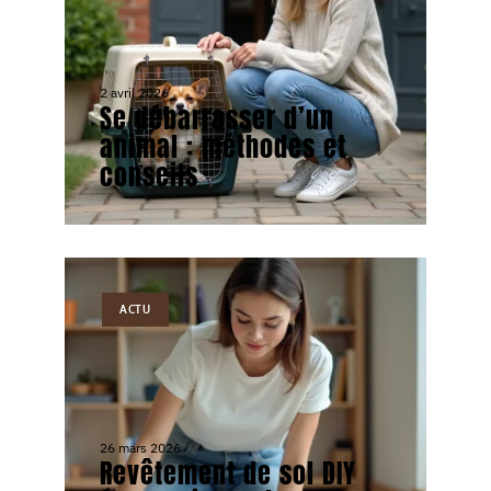
2 avril 2026
Se débarrasser d’un
animal : méthodes et
conseils
ACTU
26 mars 2026
Revêtement de sol DIY