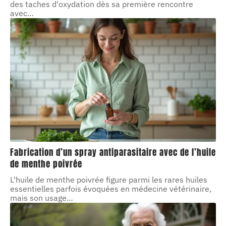
des taches d'oxydation dès sa première rencontre
avec
…
Fabrication d’un spray antiparasitaire avec de l’huile
de menthe poivrée
L'huile de menthe poivrée figure parmi les rares huiles
essentielles parfois évoquées en médecine vétérinaire,
mais son usage
…