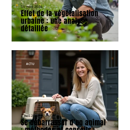
15 mars 2026
Effet de la végétalisation
urbaine : une analyse
détaillée
ACTU
2 avril 2026
Se débarrasser d’un animal
: méthodes et conseils