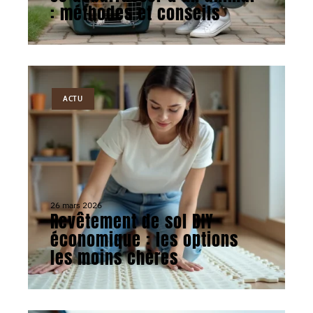
: méthodes et conseils
ACTU
26 mars 2026
Revêtement de sol DIY
économique : les options
les moins chères