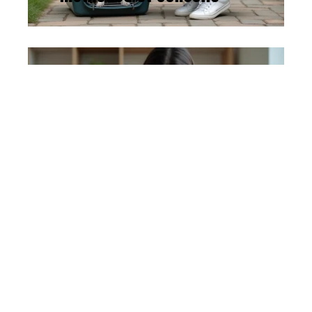
ACTU
26 mars 2026
Revêtement de sol DIY
économique : les options
les moins chères