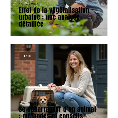
15 mars 2026
Effet de la végétalisation
urbaine : une analyse
détaillée
ACTU
2 avril 2026
Se débarrasser d’un animal
: méthodes et conseils