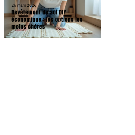
26 mars 2026
Revêtement de sol DIY
économique : les options les
moins chères