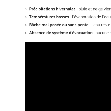
Précipitations hivernales
: pluie et neige vi
Températures basses
: l’évaporation de l’eau
Bâche mal posée ou sans pente
: l’eau rest
Absence de système d’évacuation
: aucune s