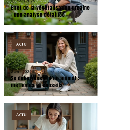
15 mars 2026
Effet de la végétalisation urbaine
: une analyse détaillée
ACTU
2 avril 2026
Se débarrasser d’un animal :
méthodes et conseils
ACTU