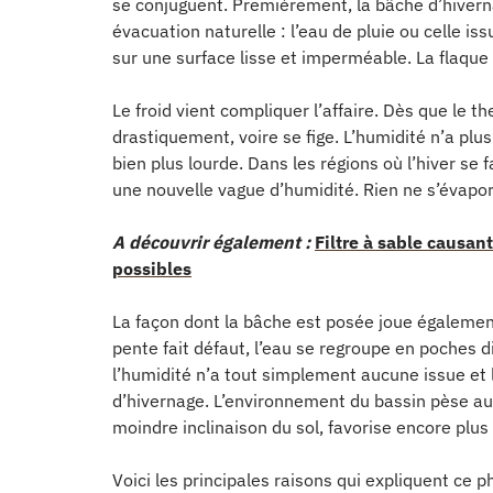
se conjuguent. Premièrement, la bâche d’hivern
évacuation naturelle : l’eau de pluie ou celle is
sur une surface lisse et imperméable. La flaque 
Le froid vient compliquer l’affaire. Dès que le 
drastiquement, voire se fige. L’humidité n’a plu
bien plus lourde. Dans les régions où l’hiver se 
une nouvelle vague d’humidité. Rien ne s’évapore
A découvrir également :
Filtre à sable causan
possibles
La façon dont la bâche est posée joue également 
pente fait défaut, l’eau se regroupe en poches d
l’humidité n’a tout simplement aucune issue et 
d’hivernage. L’environnement du bassin pèse auss
moindre inclinaison du sol, favorise encore plus 
Voici les principales raisons qui expliquent ce