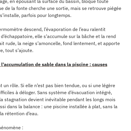
age, en épousant la surface du bassin, bloque toute
sue de la fonte cherche une sortie, mais se retrouve piégée
s’installe, parfois pour longtemps.
thermomètre descend, l’évaporation de l’eau ralentit
s d’échappatoire, elle s’accumule sur la bâche et la rend
fait rude, la neige s’amoncelle, fond lentement, et apporte
, tout s’ajoute.
t l'accumulation de sable dans la piscine : causes
un rôle. Si elle n’est pas bien tendue, ou si une légère
ifficiles à déloger. Sans système d’évacuation intégré,
la stagnation devient inévitable pendant les longs mois
i dans la balance : une piscine installée à plat, sans la
la rétention d’eau.
 phénomène :